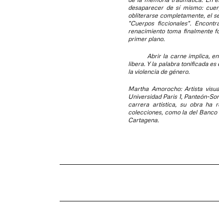
desaparecer de sí mismo: cuerp
obliterarse completamente, el s
"
Cuerpos ficcionales
". Encontr
renacimiento toma finalmente fo
primer plano.
Abrir la carne implica, en cie
libera. Y la palabra tonificada 
la violencia de género.
Martha Amorocho:
Artista visu
Universidad Paris 1, Panteón-Sor
carrera artística, su obra ha
colecciones, como la del Banco
Cartagena.