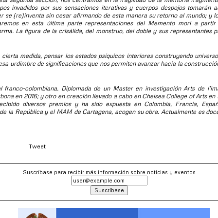
os invadidos por sus sensaciones iterativas y cuerpos despojos tomarán a
er se (re)inventa sin cesar afirmando de esta manera su retorno al mundo; y lo
aremos en esta última parte representaciones del Memento mori a partir 
rma. La figura de la crisálida, del monstruo, del doble y sus representantes p
rta medida, pensar los estados psíquicos interiores construyendo universos
es esa urdimbre de significaciones que nos permiten avanzar hacia la construcc
al franco-colombiana. Diplomada de un Master en investigación
Arts de l'im
bona en 2016; y otro en creación llevado a cabo en Chelsea College of Arts en 
 recibido diversos premios y ha sido expuesta en Colombia, Francia, Españ
 de la República y el MAM de Cartagena, acogen su obra. Actualmente es doce
Tweet
Suscríbase para recibir más información sobre noticias y eventos