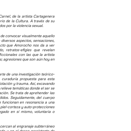
Carne!
, de la artista Cartagenera
io de la Cultura. A través de su
os por la violencia sexual.
 de convocar visualmente aquello
n diversos aspectos, sensaciones,
pacto que Amorocho nos da a ver
, retratos-efigies que revelan
ccionales con las que la artista
es; agresiones que son aún hoy en
te de una investigación teórico-
a curaduría propuesta para esta
violación y trauma. Así, excavando
 relieve temáticas donde el ser se
ación. Se trata de aprehender las
edidos. Seguidamente, del cuerpo
n funcionan en resonancia a una
: piel-corteza y auto-protecciones
egado en sí mismo, voluntaria o
acercan al engranaje subterráneo
da y en el deseo persistente de