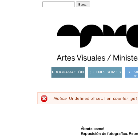
Buscar
Formulario
de
búsqueda
salonesdeartistas
PROGRAMACIÓN
QUIÉNES SOMOS
ESTÍM
Main
menu
Notice
: Undefined offset: 1 en
counter_get
Mensaje
de
error
Ábrete carne!
Exposición de fotografías. Repre