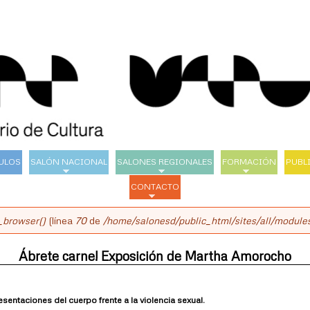
Pasar
al
contenido
principal
ULOS
SALÓN NACIONAL
SALONES REGIONALES
FORMACIÓN
PUBL
CONTACTO
_browser()
(línea
70
de
/home/salonesd/public_html/sites/all/modules
Ábrete carne! Exposición de Martha Amorocho
sentaciones del cuerpo frente a la violencia sexual.