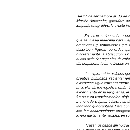
Del 27 de septiembre al 30 de
Martha Amorocho, ganadora de la
lenguaje fotográfico, la artista 
En sus creaciones, Amorocho uti
que se vuelve
indecible
para lueg
emociones y sentimientos que 
describen figuras borradas qu
discretamente la abyección, un 
busca articular espacios de refl
día ampliamente banalizadas en n
La exploración artística que Am
creativa publicada recientemen
exposición sigue estrechamente la
en lo vivo de los registros mnémi
experimenta en la vergüenza, el 
fuerzas en transformación aloja
manchado e ignominioso, nos de
identidad quebrantada. Para concl
son las encarnaciones imaginar
involuntariamente recluido en s
Trazamos desde allí "
Otras
de la memoria traumática. En e