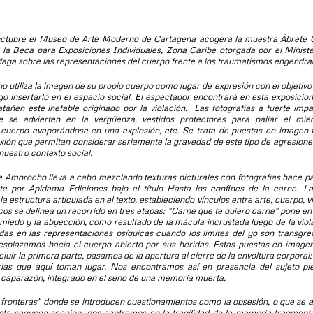
 octubre el Museo de Arte Moderno de Cartagena acogerá la muestra
Ábrete 
 Beca para Exposiciones Individuales, Zona Caribe otorgada por el Minister
indaga sobre las representaciones del cuerpo frente a los traumatismos engendrad
liza la imagen de su propio cuerpo como lugar de expresión con el objetivo
o insertarlo en el espacio social. El espectador encontrará en esta exposició
atañen este
inefable
originado por la violación. Las fotografías a fuerte im
e se advierten en la vergüenza, vestidos protectores para paliar el miedo
cuerpo evaporándose en una explosión, etc. Se trata de puestas en imagen fi
exión que permitan considerar seriamente la gravedad de este tipo de agresion
uestro contexto social.
orocho lleva a cabo mezclando texturas picturales con fotografías hace par
te por Apidama Ediciones bajo el título Hasta los confines de la carne. L
 estructura articulada en el texto, estableciendo vínculos entre arte, cuerpo, 
cos se delinea un recorrido en tres etapas: "
Carne que te quiero carne
" pone en
miedo y la abyección, como resultado de la mácula incrustada luego de la viol
das en las representaciones psíquicas cuando los límites del yo son transgr
splazamos hacia el cuerpo abierto por sus heridas. Estas puestas en image
uir la primera parte, pasamos de la apertura al cierre de la envoltura corporal
ias que aquí toman lugar. Nos encontramos así en presencia del sujeto pl
u caparazón, integrado en el seno de una memoria muerta.
 fronteras
" donde se introducen cuestionamientos como la obsesión, o que se 
sta segunda sección, nos centramos en la fragilidad de la memoria fragmenta